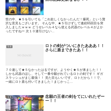
世の中、★５を引いても「これ欲しくなかったんだ！爆死」という贅
沢な意見もございます。 そんな中、★５引けずして連続65回目を突
入しましたｗｗｗ どうせレベル４なら使える武器のレベル４がよか
ったですねー 次１０連引けない...
ロトの剣がついにきたあああ！！
装備
さらに盾まできたあ！！
７０連して★５なかったはるですが、ようやく★５が来ました！！
しかも武器のほし、そして一番今騒がれているロトの剣です！ ギガ
スラッシュがまじ最強！！ 見た目もいいです、ロトだから！！で、
一緒にロト盾も付いてきました！まじかっこ...
念願の王者の剣をてにいれたぞー
装備
ー！！