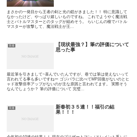
まさかの一発目から王者の剣と光の鎧がきました！！ 特に意識して
なかったけど、やっぱり嬉しいものですね。 これでようやく魔法戦
士とバトルマスターとのタッグが組めそう。 らいじんの槍でバトル
マスターが攻撃して、魔法戦士が王...
【現状最強？】筆の評価について
装備
思った事
最近筆を引きまして~喜んでいたんですが、巷では筆は使えないって
言われてる事も多いですねー ゴジパラに比べてMP回復がないのとヒ
ャド攻撃倍率アップがないのが主な原因と言われてます。 実際そう
なんでしょうか？ 筆の評価について 完璧...
新春初３５連！！福引の結
装備
果！！！
今年初の10連の結果！！ 現在のブリザートマン（エレメント系）に