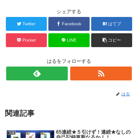
シェアする
Twitter
Facebook
はてブ
Pocket
LINE
コピー
はるをフォローする
はる
関連記事
65連続★５引けず！連続★なしの
装備
自己記録更新なるか！！