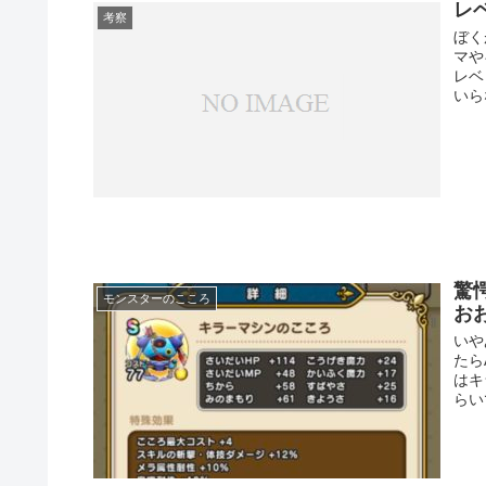
レ
考察
ぼく
マや
レベ
いら
驚
モンスターのこころ
お
いや
たら
はキ
らい