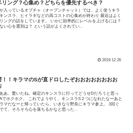
ベリング？心集め？どちらを優先するべき？
が入っているオプチャ（オープンチャット）では、よく使うキラ
キンスラ、ヒイラギなどの高コストの心集めが終わり 最近はよく
リングの話をしています。 いかに効率的にレベルを上げるには？
ない心を選別は？ という話がよくされてい...
2019.12.26
愕！！キラマのSが直ドロしたぞおおおおおおおお
お
ああ、驚いたね。確定のキンスラに行ってどうせDだろうと思っ
Aでホクホク。 これでようやく、キンスラS２つになれたなーあと
ラマだなーと帰っていたら、いきなり野良にキラマ参上。 3回ぐ
でて、そろそろ心を落ちるかなと思った...