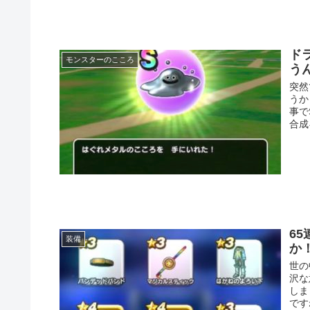
ド
モンスターのこころ
う
突然
うか
事で
合成
6
装備
か
世の
沢な
しま
です