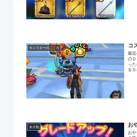
コ
モンスターのこころ
最近
のＤ
った
をＤ
お
未分類
おや