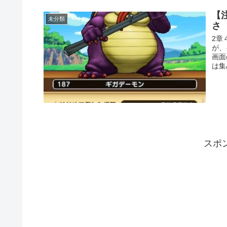
【
未分類
さ
2章
が、
画面
は集
スポ