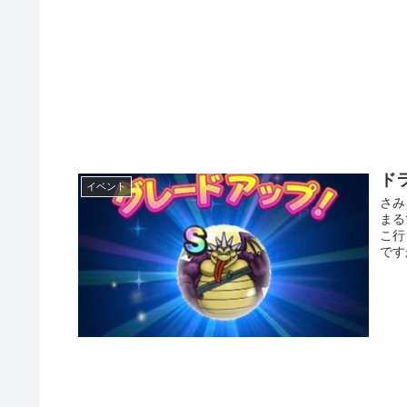
ド
イベント
さみ
まる
こ行
です