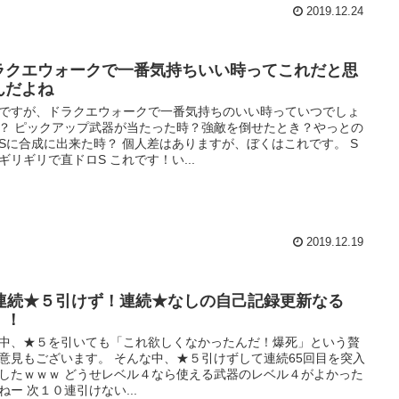
2019.12.24
ラクエウォークで一番気持ちいい時ってこれだと思
んだよね
ですが、ドラクエウォークで一番気持ちのいい時っていつでしょ
？ ピックアップ武器が当たった時？強敵を倒せたとき？やっとの
Sに合成に出来た時？ 個人差はありますが、ぼくはこれです。 S
ギリギリで直ドロS これです！い...
2019.12.19
5連続★５引けず！連続★なしの自己記録更新なる
！！
中、★５を引いても「これ欲しくなかったんだ！爆死」という贅
意見もございます。 そんな中、★５引けずして連続65回目を突入
したｗｗｗ どうせレベル４なら使える武器のレベル４がよかった
ねー 次１０連引けない...